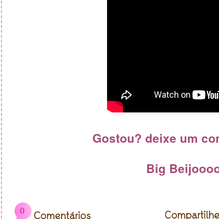
Gostou? deixe um com
Big Beijooo
0