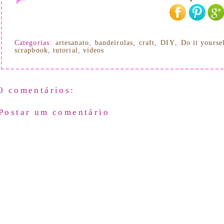
Categorias:
artesanato
,
bandeirolas
,
craft
,
DIY
,
Do it yourse
scrapbook
,
tutorial
,
vídeos
0 comentários:
Postar um comentário