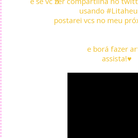
e se vc fizer compartilha no twi
usando #Litaheuq
postarei vcs no meu próx
e borá fazer ar
assista!♥