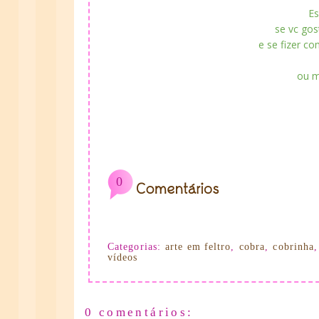
Es
se vc gos
e se fizer co
ou m
0
Categorias:
arte em feltro
,
cobra
,
cobrinha
vídeos
0 comentários: