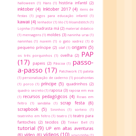
história infantil
(2)
halloween
(1)
Hans
(1)
inktober
(4)
Inktober 2017
(4)
itens de
festas
(1)
jogos para educação infantil
(1)
kawaii
(4)
lenhador
(1)
lilo
(1)
liloandstitch
(1)
madrasta má
(2)
Lojinha
(1)
material didatico
moldes
(3)
(1)
mensagens
(1)
naninha ursa
(1)
o
naninhas
(1)
nuvem
(1)
o gato xadrez
(1)
origami
(5)
pequeno príncipe
(2)
olaf
(1)
PAP
ovelha
(2)
os três porquinhos
(1)
(17)
passo-
papeis
(2)
Páscoa
(1)
a-passo
(17)
Patchwork
(1)
pateta
(1)
personalização de caderno
(1)
pocahontas
príncipe
(5)
quadrinhos
(2)
(1)
porco
(1)
raposa
(3)
quadro secreto
(1)
raposa em eva
recursos pedagógicos
(4)
(1)
Rosas em
scrap festa
(6)
feltro
(1)
sandália
(1)
scrapbook
(5)
Sininhos
(1)
sorteio
(1)
teatro para
teatrinho em feltro
(1)
teatro
(1)
fantoches
(2)
tecidos
(3)
Tinker Bell
(1)
tutorial
(9)
UP em altas aventuras
vídeos
(10)
(6)
vídeo
(6)
vovozinha
(1)