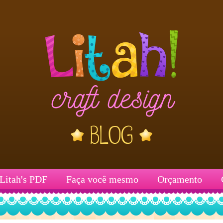
Litah's PDF
Faça você mesmo
Orçamento