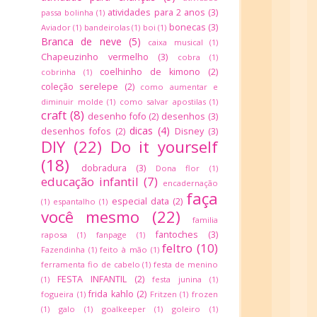
atividades para 2 anos
(3)
passa bolinha
(1)
bonecas
(3)
Aviador
(1)
bandeirolas
(1)
boi
(1)
Branca de neve
(5)
caixa musical
(1)
Chapeuzinho vermelho
(3)
cobra
(1)
coelhinho de kimono
(2)
cobrinha
(1)
coleção serelepe
(2)
como aumentar e
diminuir molde
(1)
como salvar apostilas
(1)
craft
(8)
desenho fofo
(2)
desenhos
(3)
dicas
(4)
desenhos fofos
(2)
Disney
(3)
DIY
(22)
Do it yourself
(18)
dobradura
(3)
Dona flor
(1)
educação infantil
(7)
encadernação
faça
especial data
(2)
(1)
espantalho
(1)
você mesmo
(22)
familia
fantoches
(3)
raposa
(1)
fanpage
(1)
feltro
(10)
Fazendinha
(1)
feito à mão
(1)
ferramenta fio de cabelo
(1)
festa de menino
FESTA INFANTIL
(2)
(1)
festa junina
(1)
frida kahlo
(2)
fogueira
(1)
Fritzen
(1)
frozen
(1)
galo
(1)
goalkeeper
(1)
goleiro
(1)