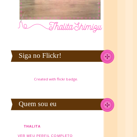
Siga no Flickr!
Created with
flickr badge
.
Quem sou eu
THALITA
VER MEU PERFIL COMPLETO