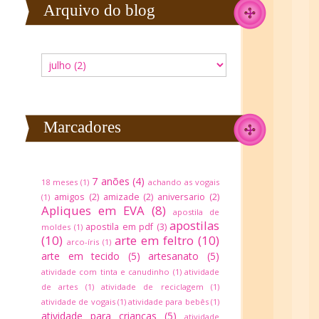
Arquivo do blog
Marcadores
7 anões
(4)
18 meses
(1)
achando as vogais
amigos
(2)
amizade
(2)
aniversario
(2)
(1)
Apliques em EVA
(8)
apostila de
apostilas
apostila em pdf
(3)
moldes
(1)
(10)
arte em feltro
(10)
arco-íris
(1)
arte em tecido
(5)
artesanato
(5)
atividade com tinta e canudinho
(1)
atividade
de artes
(1)
atividade de reciclagem
(1)
atividade de vogais
(1)
atividade para bebês
(1)
atividade para crianças
(5)
atividade