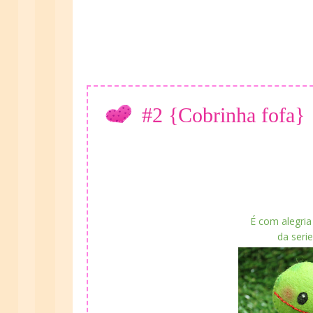
#2 {Cobrinha fofa}
É com alegria
da seri