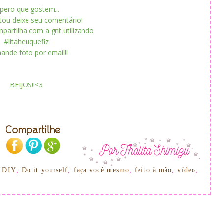
pero que gostem...
tou deixe seu comentário!
mpartilha com a gnt utilizando
#litaheuquefiz
ande foto por email!!
BEIJOS!!<3
,
DIY
,
Do it yourself
,
faça você mesmo
,
feito à mão
,
vídeo
,