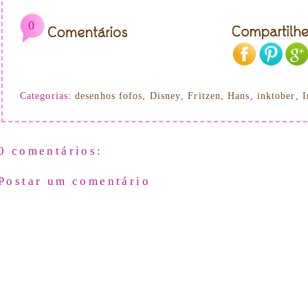
0
Categorias:
desenhos fofos
,
Disney
,
Fritzen
,
Hans
,
inktober
,
I
0 comentários:
Postar um comentário