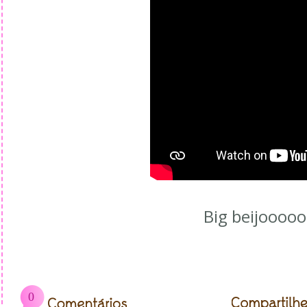
Big beijoooo
0