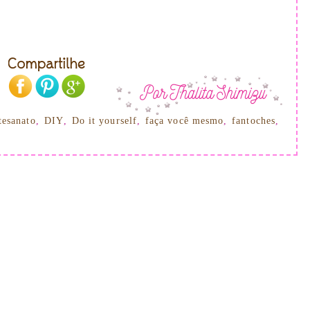
tesanato
,
DIY
,
Do it yourself
,
faça você mesmo
,
fantoches
,