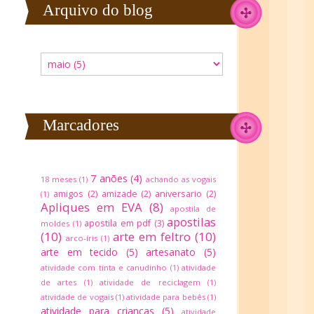
Arquivo do blog
Marcadores
7 anões
(4)
18 meses
(1)
achando as vogais
amigos
(2)
amizade
(2)
aniversario
(2)
(1)
Apliques em EVA
(8)
apostila de
apostilas
apostila em pdf
(3)
moldes
(1)
(10)
arte em feltro
(10)
arco-íris
(1)
arte em tecido
(5)
artesanato
(5)
atividade com tinta e canudinho
(1)
atividade
de artes
(1)
atividade de reciclagem
(1)
atividade de vogais
(1)
atividade para bebês
(1)
atividade para crianças
(5)
atividade