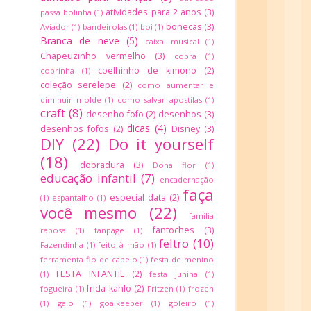
atividades para 2 anos
(3)
passa bolinha
(1)
bonecas
(3)
Aviador
(1)
bandeirolas
(1)
boi
(1)
Branca de neve
(5)
caixa musical
(1)
Chapeuzinho vermelho
(3)
cobra
(1)
coelhinho de kimono
(2)
cobrinha
(1)
coleção serelepe
(2)
como aumentar e
diminuir molde
(1)
como salvar apostilas
(1)
craft
(8)
desenho fofo
(2)
desenhos
(3)
dicas
(4)
desenhos fofos
(2)
Disney
(3)
DIY
(22)
Do it yourself
(18)
dobradura
(3)
Dona flor
(1)
educação infantil
(7)
encadernação
faça
especial data
(2)
(1)
espantalho
(1)
você mesmo
(22)
familia
fantoches
(3)
raposa
(1)
fanpage
(1)
feltro
(10)
Fazendinha
(1)
feito à mão
(1)
ferramenta fio de cabelo
(1)
festa de menino
FESTA INFANTIL
(2)
(1)
festa junina
(1)
frida kahlo
(2)
fogueira
(1)
Fritzen
(1)
frozen
(1)
galo
(1)
goalkeeper
(1)
goleiro
(1)