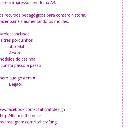
 serem impressos em folha A4.
nos recursos pedagógicos para contare historia.
azer painéis aumentando os moldes.
Moldes inclusos:
s tres porquinhos
Lobo Mal
Arvore
modelos de casinha
consta passo a passo
pero que gostem ♥
Beijao!
www.facebook.com/Litahcraftdesign
http://litahcraft.com.br
p://instagram.com/litahcrafting