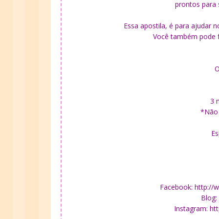
prontos para
Essa apostila, é para ajudar 
Você também pode f
O
3 
*Não 
Es
Facebook: http://
Blog: 
Instagram: htt