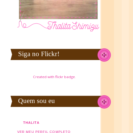
Siga no Flickr!
Created with
flickr badge
.
Quem sou eu
THALITA
VER MEU PERFIL COMPLETO