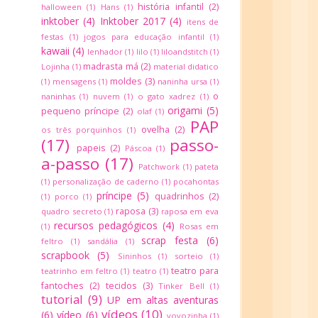
história infantil
(2)
halloween
(1)
Hans
(1)
inktober
(4)
Inktober 2017
(4)
itens de
festas
(1)
jogos para educação infantil
(1)
kawaii
(4)
lenhador
(1)
lilo
(1)
liloandstitch
(1)
madrasta má
(2)
Lojinha
(1)
material didatico
moldes
(3)
(1)
mensagens
(1)
naninha ursa
(1)
o
naninhas
(1)
nuvem
(1)
o gato xadrez
(1)
origami
(5)
pequeno príncipe
(2)
olaf
(1)
PAP
ovelha
(2)
os três porquinhos
(1)
(17)
passo-
papeis
(2)
Páscoa
(1)
a-passo
(17)
Patchwork
(1)
pateta
(1)
personalização de caderno
(1)
pocahontas
príncipe
(5)
quadrinhos
(2)
(1)
porco
(1)
raposa
(3)
quadro secreto
(1)
raposa em eva
recursos pedagógicos
(4)
(1)
Rosas em
scrap festa
(6)
feltro
(1)
sandália
(1)
scrapbook
(5)
Sininhos
(1)
sorteio
(1)
teatro para
teatrinho em feltro
(1)
teatro
(1)
fantoches
(2)
tecidos
(3)
Tinker Bell
(1)
tutorial
(9)
UP em altas aventuras
vídeos
(10)
(6)
vídeo
(6)
vovozinha
(1)