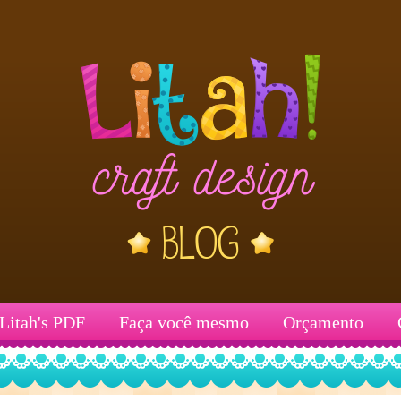
Litah's PDF
Faça você mesmo
Orçamento